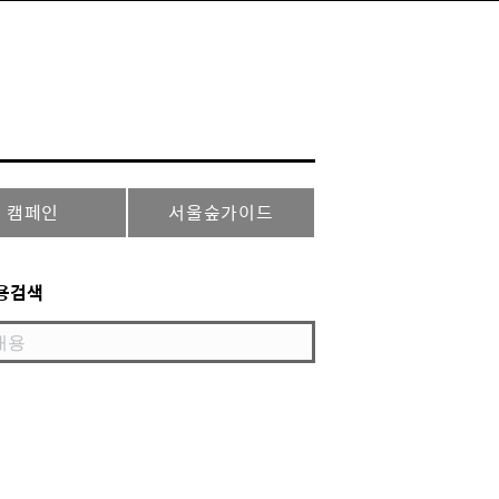
캠페인
서울숲가이드
용검색