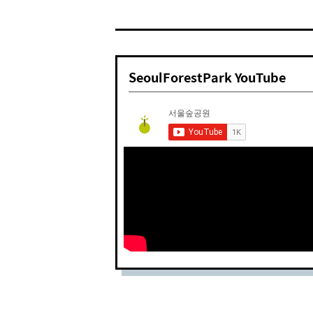
SeoulForestPark YouTube