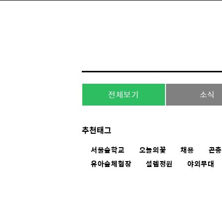
전체보기
소식
추천태그
서울숲학교
오늘의꽃
채용
곤
유아숲체험장
설렘정원
야외무대