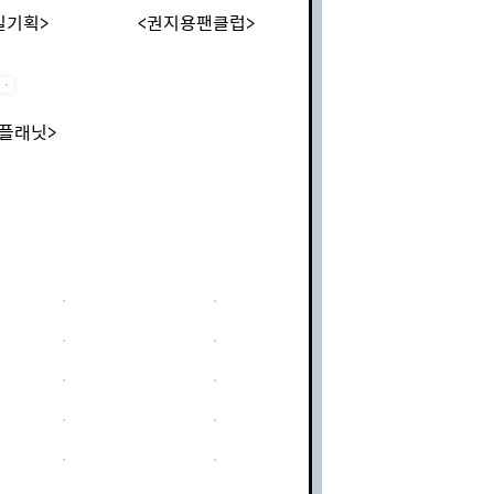
일기획>
<권지용팬클럽>
플래닛>