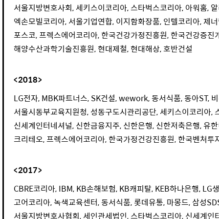
서울지방변호사회, 세키스이코리아, 스타벅스코리아, 아워홈, 알
엑손모빌코리아, 서울기업연합, 이지함화장품, 인텔코리아, 제너
포스코, 프렉스에어코리아, 한국건강가정진흥원, 한국건강증진개
해양수산과학기술진흥원, 현대제철, 현대해상, 호반건설
<2018>
LG전자, MBK파트너스, SK건설, wework, 동서식품, 동아ST
서울시동부교육지원청, 성동구도시관리공단, 세키스이코리아, 
신세계인터네셔널, 신한금융지주, 신한은행, 신한저축은행, 유한
크리테오, 프렉스에어코리아, 한국가정건강진흥원, 한국벤처투자,
<2017>
CBRE코리아, IBM, KB손해보험, KB캐피탈, KEB하나은행, LG생
고어코리아, 녹색교육센터, 동서식품, 롯데유통, 마몽드, 삼성SD
서울지방변호사협회, 세인관세법인, 스타벅스코리아, 신세계인터