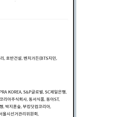
리, 호반건설, 벤치가든(BTS지민,
 PRA KOREA, S&P글로벌, SC제일은행,
리코리아주식회사, 동서식품, 동아ST,
행, 박지훈숲, 부킹닷컴코리아,
 서울시선거관리위원회,