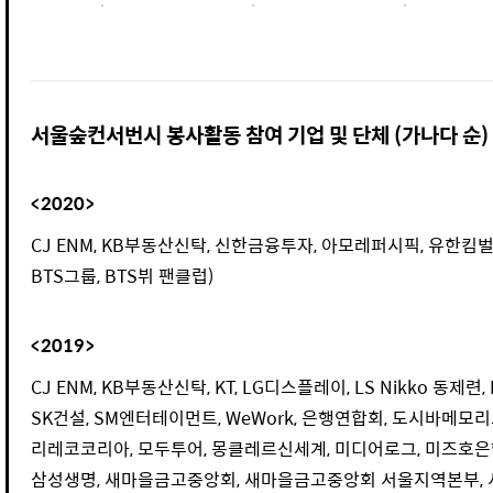
서울숲컨서번시 봉사활동 참여 기업 및 단체 (가나다 순)
<2020>
CJ ENM, KB부동산신탁, 신한금융투자, 아모레퍼시픽, 유한킴벌
BTS그룹, BTS뷔 팬클럽)
<2019>
CJ ENM, KB부동산신탁, KT, LG디스플레이, LS Nikko 동제련,
SK건설, SM엔터테이먼트, WeWork, 은행연합회, 도시바메모
리레코코리아, 모두투어, 몽클레르신세계, 미디어로그, 미즈호은
삼성생명, 새마을금고중앙회, 새마을금고중앙회 서울지역본부,