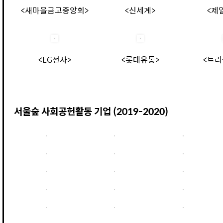
<새마을금고중앙회>
<신세계>
<제
<LG전자>
<롯데유통>
<트리
서울숲 사회공헌활동 기업 (2019-2020)