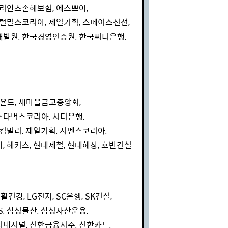
리안츠손해보험, 에스쁘아,
럴밀스코리아, 제일기획, 스페이스신선,
발원, 한국경영인증원, 한국씨티은행,
, 비욘드, 새마을금고중앙회,
스타벅스코리아, 시티은행,
킴벌리, 제일기획, 지멘스코리아,
 해커스, 현대제철, 현대해상, 호반건설
활건강, LG전자, SC은행, SK건설,
S, 삼성물산, 삼성자산운용,
네셔널, 신한금융지주, 신한카드,