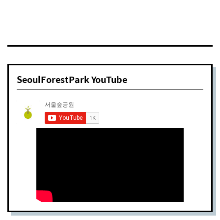
SeoulForestPark YouTube