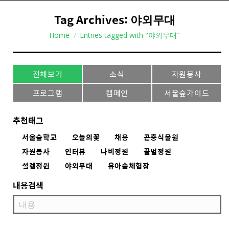
Tag Archives:
야외무대
You are here:
Home
Entries tagged with "야외무대"
전체보기
소식
자원봉사
프로그램
캠페인
서울숲가이드
추천태그
서울숲학교
오늘의꽃
채용
곤충식물원
자원봉사
인터뷰
나비정원
꿀벌정원
설렘정원
야외무대
유아숲체험장
내용검색