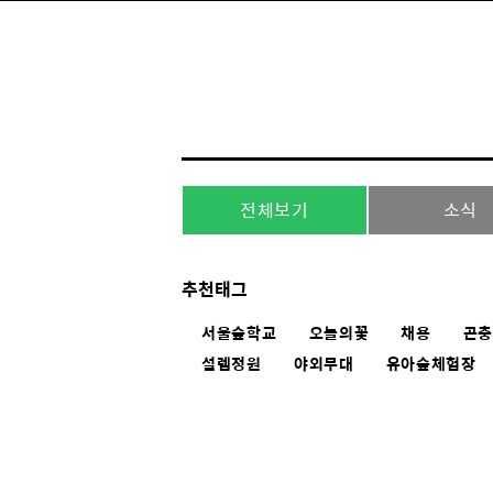
전체보기
소식
추천태그
서울숲학교
오늘의꽃
채용
곤
설렘정원
야외무대
유아숲체험장