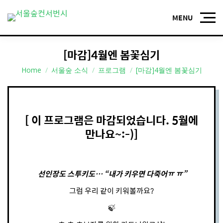
[마감]4월엔 봄꽃심기
You are here:
Home
서울숲 소식
프로그램
[마감]4월엔 봄꽃심기
[ 이 프로그램은 마감되었습니다. 5월에
만나요~:-)]
선인장도 스투키도… “내가 키우면 다죽어ㅠ ㅠ”
그럼 우리 같이 키워볼까요?
🍃