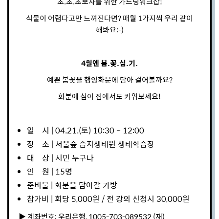
초.초.초보자를 위한 가드닝워크샵!
식물이 어렵다고만 느껴진다면? 매월 1가지씩 우리 같이
해봐요:-)
4월엔 봄.꽃.심.기.
예쁜 봄꽃을 행잉화분에 담아 걸어볼까요?
화분에 심어 집에서도 키워보세요!
일 시 | 04.21.(토) 10:30 ~ 12:00
장 소 | 서울숲 습지생태원 생태학습장
대 상 | 시민 누구나
인 원 | 15명
준비물 | 화분을 담아갈 가방
참가비 | 회당 5,000원 / 전 강의 신청시 30,000원
▶ 계좌번호
:
우리은행
, 1005-703-089532 (
재
)