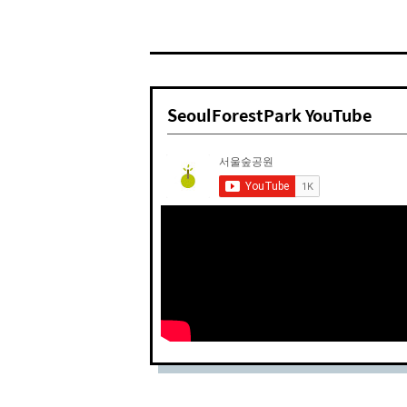
SeoulForestPark YouTube