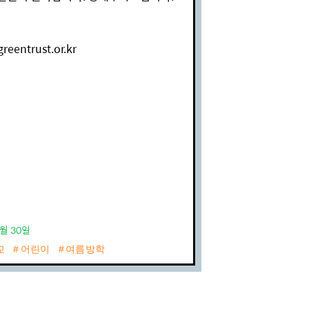
ntrust.or.kr
6월 30일
교
어린이
여름방학