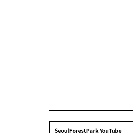
SeoulForestPark YouTube