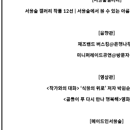
서울숲 갤러리 작품 12선 | 서울숲에서 볼 수 있는 아
[음향관]
재즈밴드 버스킹@은행나
미니퍼레이드공연@방문자
[영상관]
<작가와의 대화> ‘식물의 위로’ 저자 박
<곰돌이 푸 다시 만나 행복해>영
[메이드인서울숲]