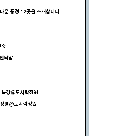
름다운 풍경 12곳을 소개합니다.
무숲
센터앞
원순 특강@도시락정원
화상영@도시락정원