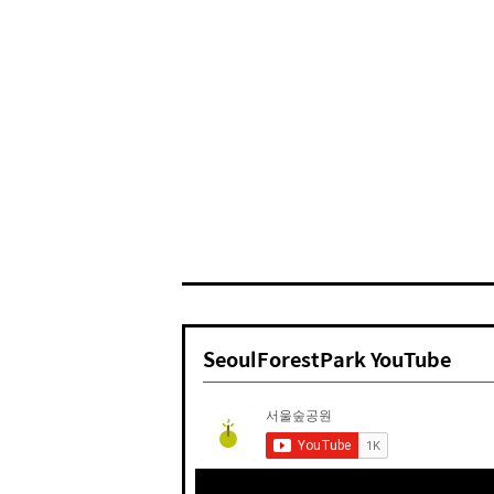
SeoulForestPark YouTube