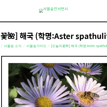
🌺] 해국 (학명:Aster spathulif
 here:
서울숲 소식
서울숲가이드
[오늘의꽃🌺] 해국 (학명:Aster spathulif