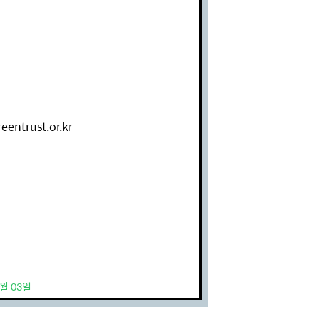
trust.or.kr
5월 03일