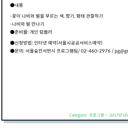
●내용
-꽃이 나비와 벌을 부르는 색, 향기, 형태 관찰하기
-나비와 벌 만나기
●준비물: 개인 텀블러
●신청방법: 인터넷 예약(서울시공공서비스예약)
●문의: 서울숲컨서번시 프로그램팀/ 02-460-2976 / pg@green
Category:
프로그램
2017년 0