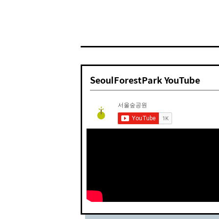
SeoulForestPark YouTube