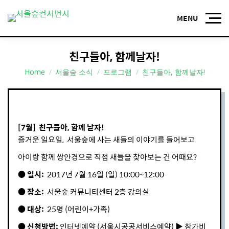
친구들아, 함께날자!
You are here:
Home
서울숲 소식
프로그램
친구들아, 함께날자!
[7월] 친구들아, 함께 날자!
즐거운 일요일, 서울숲에 사는 새들의 이야기를 들어보고
아이랑 함께 쌍안경으로 직접 새들을 찾아보는 건 어때요?
● 일시:
2017년 7월 16일 (일) 10:00~12:00
● 장소:
서울숲 커뮤니티센터 2층 강의실
● 대상:
25명 (어린이+가족)
● 신청방법:
인터넷예약 (서울시공공서비스예약) ▶ 참가비