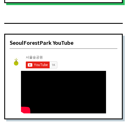
SeoulForestPark YouTube