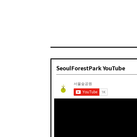
SeoulForestPark YouTube