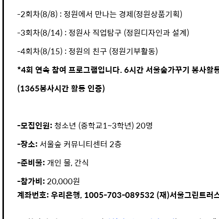
-2회차(8/8) : 정원에서 만나는 경제(정원상품기획)
-3회차(8/14) : 정원사 직업탐구 (정원디자인과 설계)
-4회차(8/15) : 정원의 친구 (정원기부활동)
*4회 연속 참여 프로그램입니다. 6시간 서울숲가꾸기 봉사활
(1365봉사시간 활동 인증)
-모집인원:
청소년 (중학교1~3학년) 20명
-장소:
서울숲 커뮤니티센터 2층
-준비물:
개인 물, 간식
-참가비:
20,000원
계좌번호: 우리은행, 1005-703-089532 (재)서울그린트러