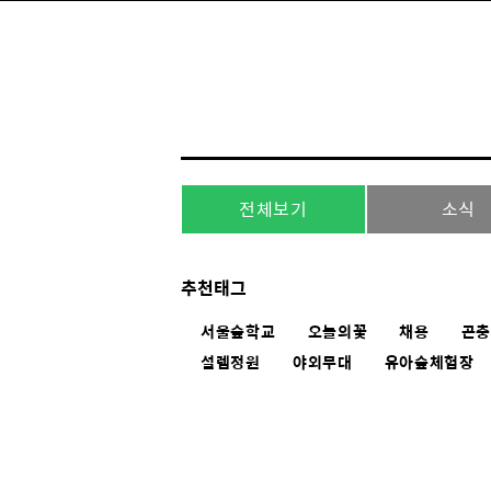
전체보기
소식
추천태그
서울숲학교
오늘의꽃
채용
곤
설렘정원
야외무대
유아숲체험장