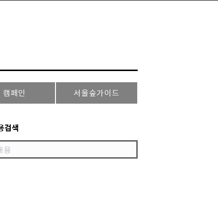
캠페인
서울숲가이드
용검색