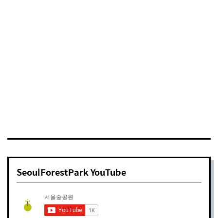
서울숲 이열치열 여름나기 가드닝 봉사활동
함께해요!
자원봉사
2017년 07월 13일
SeoulForestPark YouTube