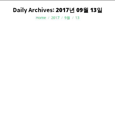
Daily Archives:
2017년 09월 13일
You are here:
Home
2017
9월
13
[공지] 사슴사(생태숲) 울타리 보수공사 안내
소식
2017년 09월 13일