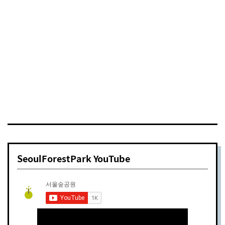
[오늘의꽃🌼]산수국 (학명:Hydrangea serrata for.
acuminata )
서울숲가이드
2019년 06월 19일
SeoulForestPark YouTube