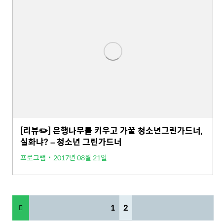
[리뷰✏️] 은행나무를 키우고 가꿀 청소년그린가드너,
실화냐? – 청소년 그린가드너
프로그램
2017년 08월 21일
1
2