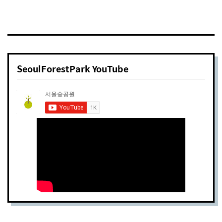
SeoulForestPark YouTube