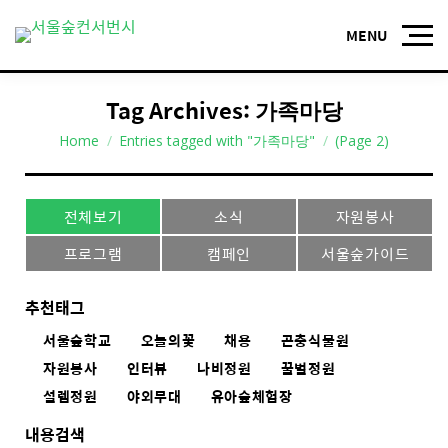
Tag Archives:
가족마당
You are here:
Home
Entries tagged with "가족마당"
(Page 2)
전체보기
소식
자원봉사
프로그램
캠페인
서울숲가이드
추천태그
서울숲학교
오늘의꽃
채용
곤충식물원
자원봉사
인터뷰
나비정원
꿀벌정원
설렘정원
야외무대
유아숲체험장
내용검색